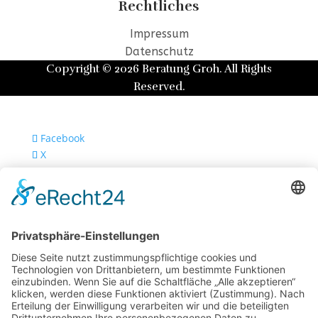
Rechtliches
Impressum
Datenschutz
Copyright © 2026 Beratung Groh. All Rights
Reserved.
Facebook
X
Instagram
RSS
Designed by
Elegant Themes
| Powered by
WordPress
×
×