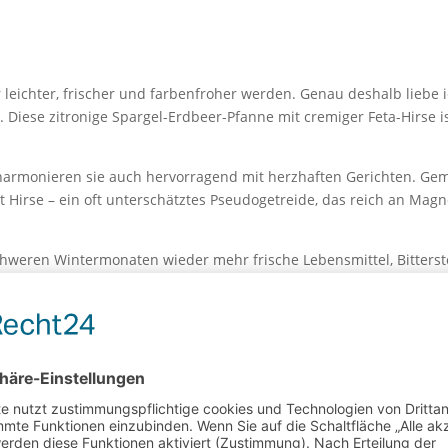
 leichter, frischer und farbenfroher werden. Genau deshalb liebe
. Diese zitronige Spargel-Erdbeer-Pfanne mit cremiger Feta-Hirse 
.
 harmonieren sie auch hervorragend mit herzhaften Gerichten. Ge
irse – ein oft unterschätztes Pseudogetreide, das reich an Magnes
hweren Wintermonaten wieder mehr frische Lebensmittel, Bitterstof
nstoffe, die unsere Zellen schützen können. Erdbeeren wiederum g
aus der Hirse. Genau diese Kombination macht das Gericht auch a
und steht in weniger als 30 Minuten auf dem Tisch. Damit eignet es 
frischen Kräuter und die zitronige Sauce schmeckt die Pfanne wun
beer-Pfanne