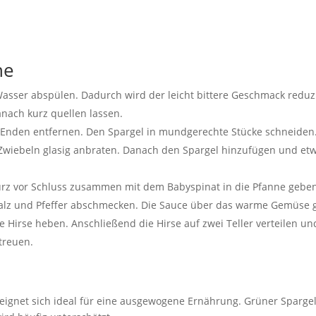
ne
 Wasser abspülen. Dadurch wird der leicht bittere Geschmack red
nach kurz quellen lassen.
den entfernen. Den Spargel in mundgerechte Stücke schneiden. Di
Zwiebeln glasig anbraten. Danach den Spargel hinzufügen und etwa 6
urz vor Schluss zusammen mit dem Babyspinat in die Pfanne geben, 
 Salz und Pfeffer abschmecken. Die Sauce über das warme Gemüse 
e Hirse heben. Anschließend die Hirse auf zwei Teller verteilen u
treuen.
ignet sich ideal für eine ausgewogene Ernährung. Grüner Spargel