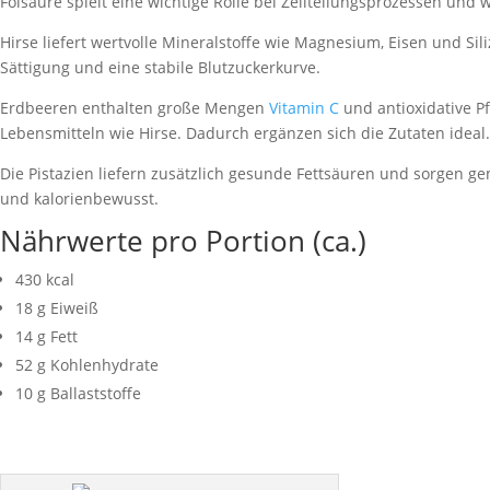
Folsäure spielt eine wichtige Rolle bei Zellteilungsprozessen und w
Hirse liefert wertvolle Mineralstoffe wie Magnesium, Eisen und Sili
Sättigung und eine stabile Blutzuckerkurve.
Erdbeeren enthalten große Mengen
Vitamin C
und antioxidative P
Lebensmitteln wie Hirse. Dadurch ergänzen sich die Zutaten ideal.
Die Pistazien liefern zusätzlich gesunde Fettsäuren und sorgen 
und kalorienbewusst.
Nährwerte pro Portion (ca.)
430 kcal
18 g Eiweiß
14 g Fett
52 g Kohlenhydrate
10 g Ballaststoffe