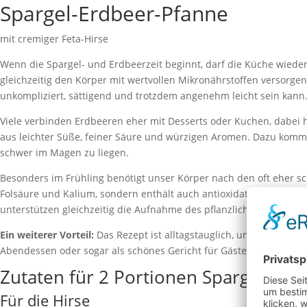
Spargel-Erdbeer-Pfanne
mit cremiger Feta-Hirse
Wenn die Spargel- und Erdbeerzeit beginnt, darf die Küche wieder
gleichzeitig den Körper mit wertvollen Mikronährstoffen versorgen
unkompliziert, sättigend und trotzdem angenehm leicht sein kann
Viele verbinden Erdbeeren eher mit Desserts oder Kuchen, dabei
aus leichter Süße, feiner Säure und würzigen Aromen. Dazu kommt H
schwer im Magen zu liegen.
Besonders im Frühling benötigt unser Körper nach den oft eher sc
Folsäure und Kalium, sondern enthält auch antioxidative Pflanze
unterstützen gleichzeitig die Aufnahme des pflanzlichen Eisens 
Ein weiterer Vorteil:
Das Rezept ist alltagstauglich, unkompliziert 
Abendessen oder sogar als schönes Gericht für Gäste. Durch die 
Zutaten für 2 Portionen Spargel-Erd
Für die Hirse