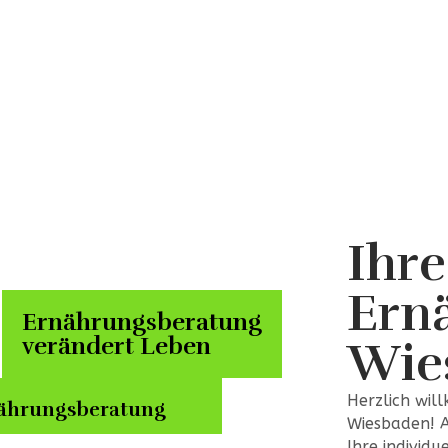
Ihre
Ern
Ernährungsberatung
verändert Leben
Wie
Herzlich wil
ährungsberatung
Wiesbaden! A
Ihre individ