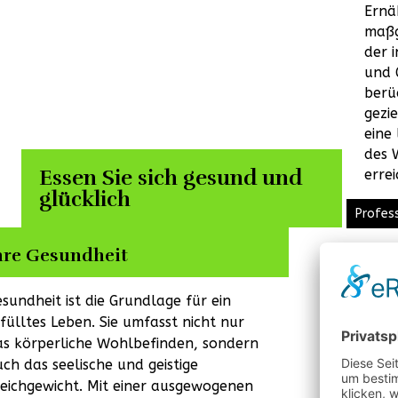
Ernä
maßg
der i
und 
berü
gezi
eine
des 
Essen Sie sich gesund und
errei
glücklich
Profes
hre Gesundheit
sundheit ist die Grundlage für ein
fülltes Leben. Sie umfasst nicht nur
as körperliche Wohlbefinden, sondern
ch das seelische und geistige
leichgewicht. Mit einer ausgewogenen