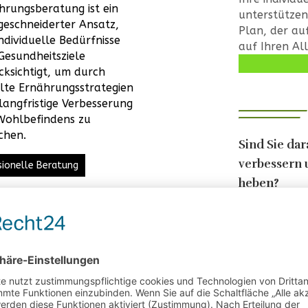
hrungsberatung ist ein
unterstützen
eschneiderter Ansatz,
Plan, der au
ndividuelle Bedürfnisse
auf Ihren All
Gesundheitsziele
cksichtigt, um durch
elte Ernährungsstrategien
 langfristige Verbesserung
Wohlbefindens zu
chen.
Sind Sie dar
verbessern 
sionelle Beratung
heben?
Mehr er