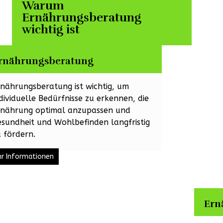
Warum
Ernährungsberatung
wichtig ist
rnährungsberatung
rnährungsberatung ist wichtig, um
dividuelle Bedürfnisse zu erkennen, die
rnährung optimal anzupassen und
esundheit und Wohlbefinden langfristig
 fördern.
r Informationen
Ern