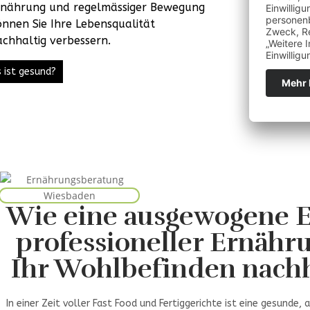
rnährung und regelmässiger Bewegung
nnen Sie Ihre Lebensqualität
chhaltig verbessern.
 ist gesund?
Wie eine ausgewogene 
professioneller Ernähr
Ihr Wohlbefinden nachha
In einer Zeit voller Fast Food und Fertiggerichte ist eine gesunde