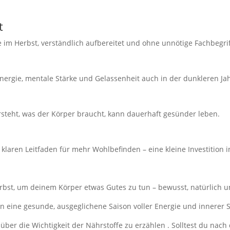
t
e im Herbst, verständlich aufbereitet und ohne unnötige Fachbegrif
Energie, mentale Stärke und Gelassenheit auch in der dunkleren Ja
rsteht, was der Körper braucht, kann dauerhaft gesünder leben.
klaren Leitfaden für mehr Wohlbefinden – eine kleine Investition in
rbst, um deinem Körper etwas Gutes zu tun – bewusst, natürlich u
e in eine gesunde, ausgeglichene Saison voller Energie und innerer S
über die Wichtigkeit der Nährstoffe zu erzählen . Solltest du na