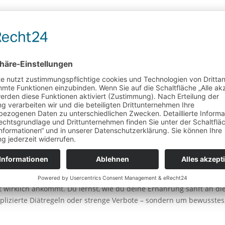
chtigen Mikronährstoffen
er Körper spürt die Umstellung deutlich. Gerade jetzt ist die Zeit,
it der richtigen Unterstützung kannst du diese Jahreszeit nicht n
egleitet dich auf einfache, verständliche und motivierende Weise 
n praktischer Begleiter für mehr Vitalität, innere Balance und ein
arte vital in den Herbst
e nach. Man fühlt sich schneller erschöpft, ist anfälliger für Inf
nd braucht jetzt besondere Unterstützung.
it wirklich ankommt. Du lernst, wie du deine Ernährung sanft an di
plizierte Diätregeln oder strenge Verbote – sondern um bewusstes,