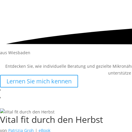
aus Wiesbaden
Entdecken Sie, wie individuelle Beratung und gezielte Mikronä
unterstütze
Lernen Sie mich kennen
Vital fit durch den Herbst
von
Patrizia Groh
|
eBook