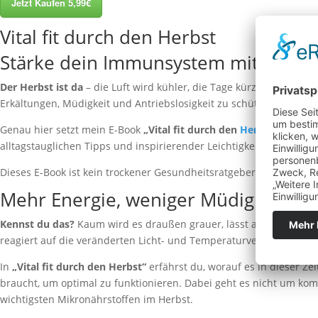
Jetzt Kaufen 5,99€
Vital fit durch den Herbst
Stärke dein Immunsystem mit den ri
Der Herbst ist da
– die Luft wird kühler, die Tage kürzer, und uns
Erkältungen, Müdigkeit und Antriebslosigkeit zu schützen. Doch m
Genau hier setzt mein E-Book
„Vital fit durch den
Herbst
“
an. Es b
alltagstauglichen Tipps und inspirierender Leichtigkeit.
Dieses E-Book ist kein trockener Gesundheitsratgeber, sondern dei
Mehr Energie, weniger Müdigkeit – st
Kennst du das?
Kaum wird es draußen grauer, lässt auch die Energi
reagiert auf die veränderten Licht- und Temperaturverhältnisse u
In
„Vital fit durch den Herbst“
erfährst du, worauf es in dieser Ze
braucht, um optimal zu funktionieren. Dabei geht es nicht um kom
wichtigsten Mikronährstoffen im Herbst.